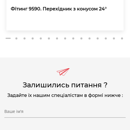
Фітинг 9590. Перехідник з конусом 24°
2
3
4
5
6
7
8
9
10
11
12
13
14
15
1
Залишились питання ?
Задайте їх нашим спеціалістам в формі нижче :
Ваше ім'я