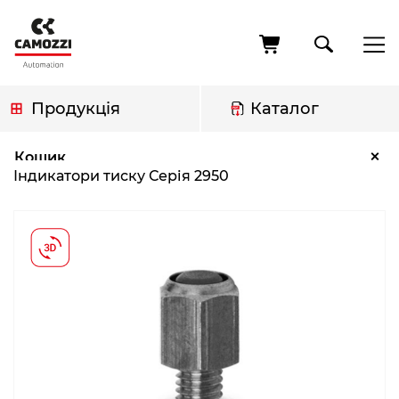
Перейти
до
основного
вмісту
Продукція
Каталог
Рядок
Індикатори тиску Серія 2950
×
Кошик
навіґації
Індикатори тиску Серія 2950