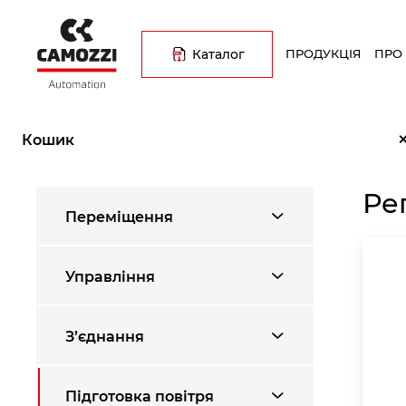
Перейти
Основна
до
навіґація
основного
Каталог
ПРОДУКЦІЯ
ПРО
вмісту
Рядок
Головна
Каталог продукції
Підготовка повітря
Регулят
навіґації
Кошик
Ре
Переміщення
Управління
З’єднання
Підготовка повітря