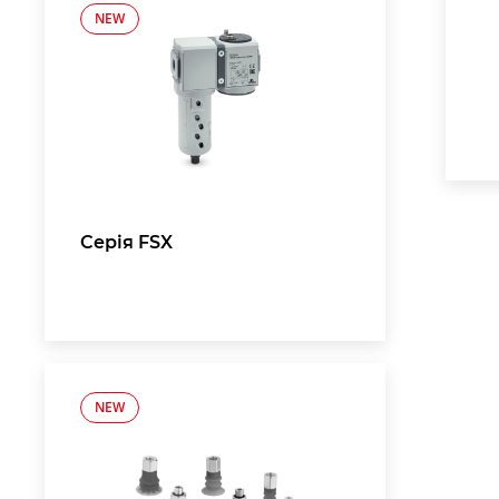
NEW
Серія FSX
NEW