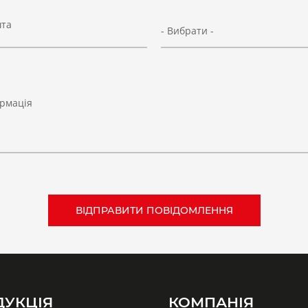
шта
- Вибрати -
рмація
ДУКЦІЯ
КОМПАНІЯ