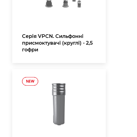
Серія VPCN. Сильфонні
присмоктувачі (круглі) - 2,5
гофри
NEW
NEW
,