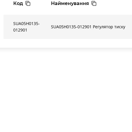
Код
Найменування
SUA05H0135-
SUA05H0135-012901 Регулятор тиску
012901