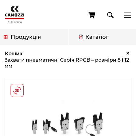
Перейти
до
основного
вмісту
Продукція
Каталог
Рядок
Захвати пневматичні Серія RPGB – розміри 8 і 12 мм
×
Кошик
навіґації
Захвати пневматичні Серія RPGB – розміри 8 і 12
мм