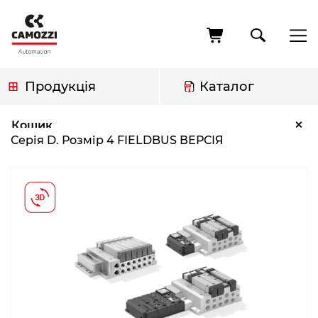
Перейти
до
основного
вмісту
Продукція
Каталог
Рядок
Серія D. Розмір 4 FIELDBUS ВЕРСІЯ
×
Кошик
навіґації
Серія D. Розмір 4 FIELDBUS ВЕРСІЯ