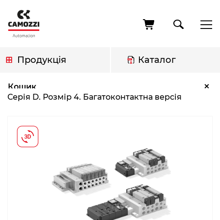
Перейти
до
основного
вмісту
Продукція
Каталог
Рядок
Серія D. Розмір 4. Багатоконтактна версія
×
Кошик
навіґації
Серія D. Розмір 4. Багатоконтактна версія