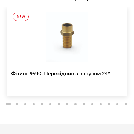
NEW
Фітинг 9590. Перехідник з конусом 24°
2
3
4
5
6
7
8
9
10
11
12
13
14
15
1