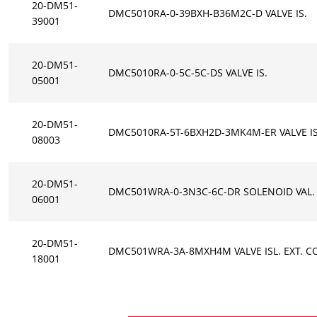
20-DM51-
DMC5010RA-0-39BXH-B36M2C-D VALVE IS.
39001
20-DM51-
DMC5010RA-0-5C-5C-DS VALVE IS.
05001
20-DM51-
DMC5010RA-5T-6BXH2D-3MK4M-ER VALVE IS
08003
20-DM51-
DMC501WRA-0-3N3C-6C-DR SOLENOID VAL.
06001
20-DM51-
DMC501WRA-3A-8MXH4M VALVE ISL. EXT. C
18001