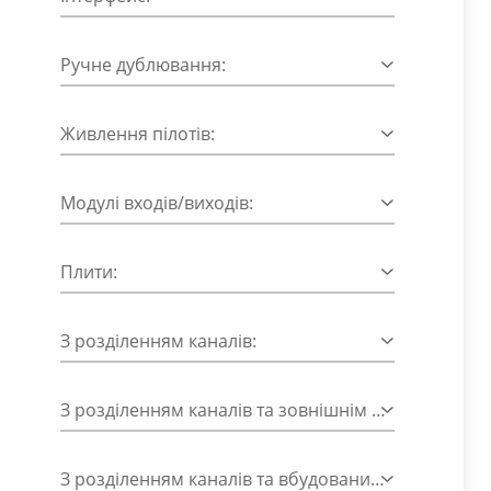
Ручне дублювання:
Живлення пілотів:
Модулі входів/виходів:
Плити:
З розділенням каналів:
З розділенням каналів та зовнішнім живленням пілотів:
З розділенням каналів та вбудованим глушником: