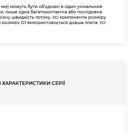
16 мм) можуть бути об’єднані в один унікальний
ри, лише одна багатоконтактна або послідовна
ізну швидкість потоку. Усі компоненти розміру
я розміру D1 використовується довша плита. Усі
ки окремих версій залишаються незмінними.
І ХАРАКТЕРИСТИКИ СЕРІЇ