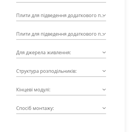
Плити для підведення додаткового потоку:
Плити для підведення додаткового потоку із зовнішнім живленням пілотів:
Для джерела живлення:
Структура розподільників:
Кінцеві модулі:
Спосіб монтажу: