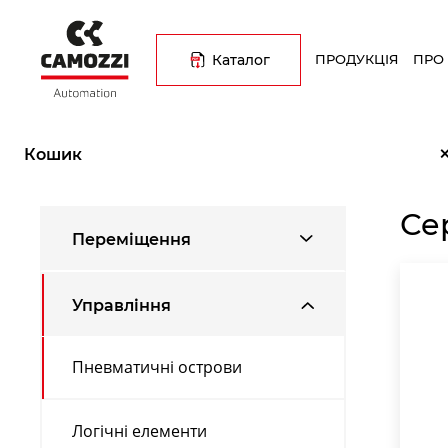
Перейти
Основна
до
навіґація
основного
Каталог
ПРОДУКЦІЯ
ПРО
вмісту
Рядок
Головна
Каталог продукції
Управління
Пневматичні 
навіґації
Кошик
Се
Переміщення
Управління
Пневматичні острови
Логічні елементи