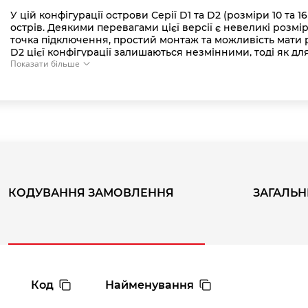
У цій конфігурації острови Серії D1 та D2 (розміри 10 та 
острів. Деякими перевагами цієї версії є невеликі розмі
точка підключення, простий монтаж та можливість мати р
D2 цієї конфігурації залишаються незмінними, тоді як дл
Показати більше
електричні та пневматичні компоненти та характеристи
Функція COILVISION також наявна в даній версії.
КОДУВАННЯ ЗАМОВЛЕННЯ
ЗАГАЛЬН
Код
Найменування