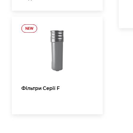
NEW
NEW
,
Фільтри Серії F