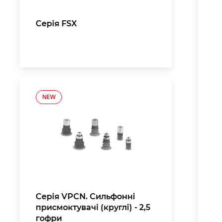
Серія FSX
NEW
Серія VPCN. Сильфонні
присмоктувачі (круглі) - 2,5
гофри