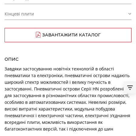
Кінцеві плити
ЗАВАНТАЖИТИ КАТАЛОГ
ОПИС
Завдяки застосуванню новітніх технологій в області
пневматики та електроніки, пневматичні острови надають
широкий спектр можливостей і велику гнучкість в
застосуванні. Пневматичні острови Серії HN розроблені
для застосування в різноманітних областях промисловості,
особливо в автоматизованих системах. Невеликі розміри,
високі витратні характеристики, модульна побудова
пневматичної і електричної частини, електричні з'єднання
всередині плити, можливість використання як
багатоконтактних версій, так і підключення до шин
Fieldbus за допомогою модуля Серії CX, оптимізація