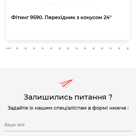
Фітинг 9590. Перехідник з конусом 24°
2
3
4
5
6
7
8
9
10
11
12
13
14
15
1
Залишились питання ?
Задайте їх нашим спеціалістам в формі нижче :
Ваше ім'я