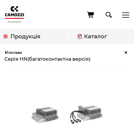
Перейти
до
основного
вмісту
Продукція
Каталог
Рядок
Серія HN(багатоконтактна версія)
×
Кошик
навіґації
Серія HN(багатоконтактна версія)