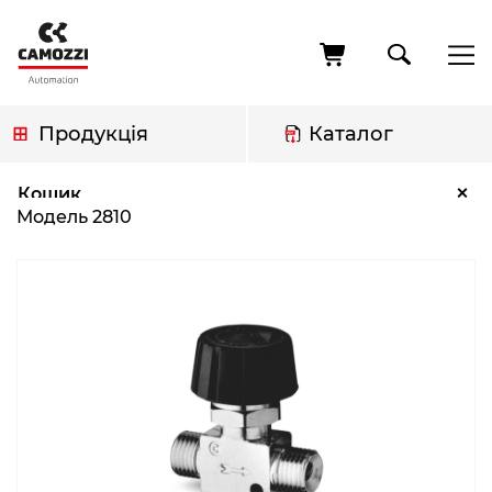
Перейти
до
основного
вмісту
Продукція
Каталог
Рядок
Модель 2810
×
Кошик
навіґації
Модель 2810