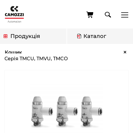
Перейти
до
основного
вмісту
Продукція
Каталог
Рядок
Серія TMCU, TMVU, TMCO
×
Кошик
навіґації
Серія TMCU, TMVU, TMCO