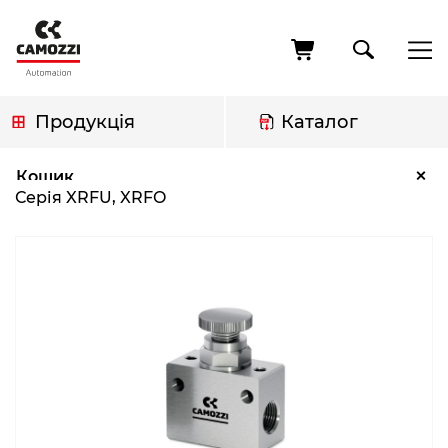
Перейти
до
основного
вмісту
Продукція
Каталог
Рядок
Серія XRFU, XRFO
×
Кошик
навіґації
Серія XRFU, XRFO