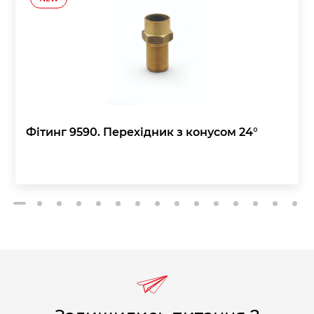
Фітинг 9590. Перехідник з конусом 24°
2
3
4
5
6
7
8
9
10
11
12
13
14
15
1