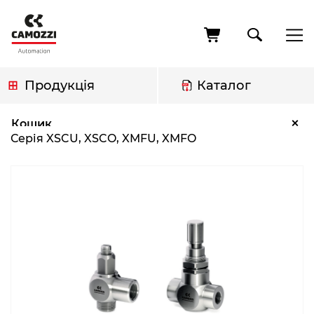
Перейти
до
основного
вмісту
Продукція
Каталог
Рядок
Серія XSCU, XSCO, XMFU, XMFO
×
Кошик
навіґації
Серія XSCU, XSCO, XMFU, XMFO