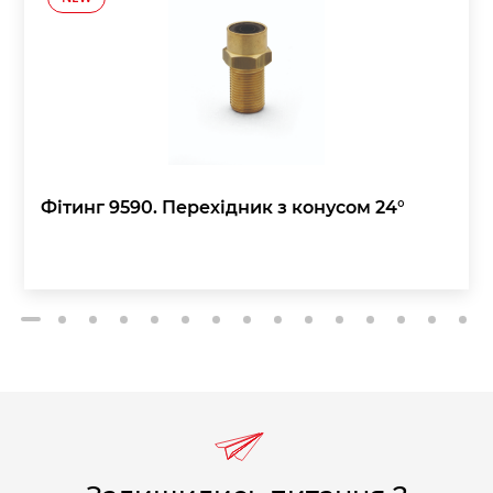
Фітинг 9590. Перехідник з конусом 24°
2
3
4
5
6
7
8
9
10
11
12
13
14
15
1