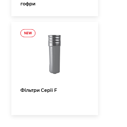
гофри
NEW
NEW
,
Фільтри Серії F