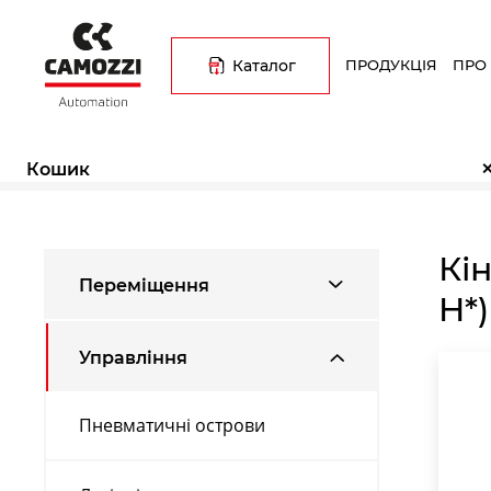
Перейти
Основна
до
навіґація
основного
Каталог
ПРОДУКЦІЯ
ПРО
вмісту
Рядок
Каталог
Розподільники з
Головна
Управління
навіґації
Кошик
продукції
керуванням
Кі
Переміщення
H*)
Управління
Пневматичні острови