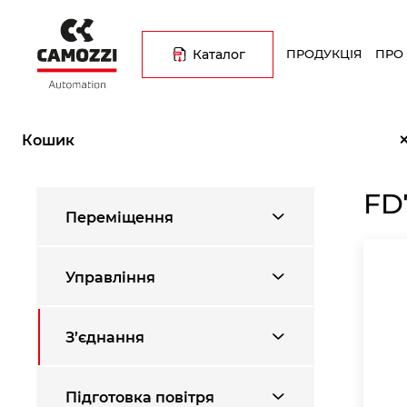
Перейти
Основна
до
навіґація
основного
Каталог
ПРОДУКЦІЯ
ПРО
вмісту
Рядок
Головна
Каталог продукції
З’єднання
FD7510
навіґації
Кошик
FD
Переміщення
Управління
З’єднання
Підготовка повітря