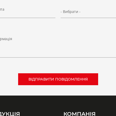
шта
- Вибрати -
рмація
ДУКЦІЯ
КОМПАНІЯ