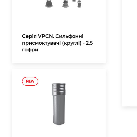
Серія VPCN. Сильфонні
присмоктувачі (круглі) - 2,5
гофри
NEW
NEW
,