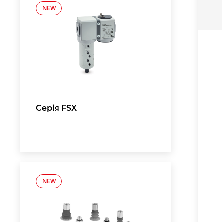
NEW
Серія FSX
NEW