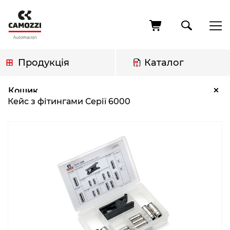
Перейти
до
основного
вмісту
Продукція
Каталог
Рядок
Кейс з фітингами Серії 6000
×
Кошик
навіґації
Кейс з фітингами Серії 6000