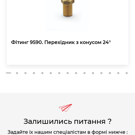
Фітинг 9590. Перехідник з конусом 24°
2
3
4
5
6
7
8
9
10
11
12
13
14
15
1
Залишились питання ?
Задайте їх нашим спеціалістам в формі нижче :