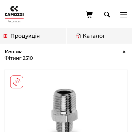
Перейти
до
основного
вмісту
Продукція
Каталог
Рядок
Фітинг 2510
×
Кошик
навіґації
Фітинг 2510