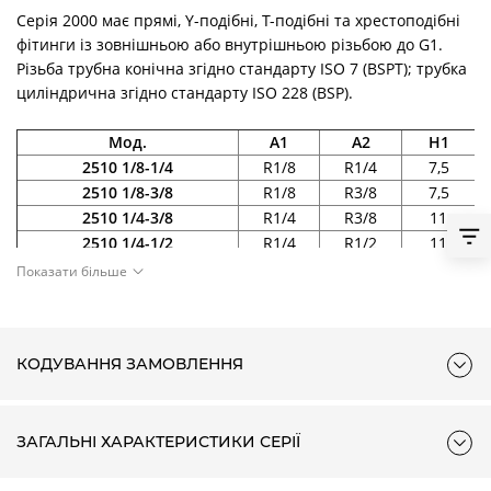
Серія 2000 має прямі, Y-подібні, Т-подібні та хрестоподібні
фітинги із зовнішньою або внутрішньою різьбою до G1.
Різьба трубна конічна згідно стандарту ISO 7 (BSPT); трубка
циліндрична згідно стандарту ISO 228 (BSP).
Мод.
A1
A2
H1
2510 1/8-1/4
R1/8
R1/4
7,5
2510 1/8-3/8
R1/8
R3/8
7,5
2510 1/4-3/8
R1/4
R3/8
11
2510 1/4-1/2
R1/4
R1/2
11
2510 3/8-1/2
R3/8
R1/2
11,5
Показати більше
2510 1/2-3/4
R1/2
R3/4
14
КОДУВАННЯ ЗАМОВЛЕННЯ
ЗАГАЛЬНІ ХАРАКТЕРИСТИКИ СЕРІЇ