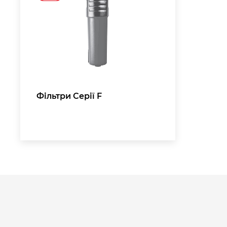
,
Фільтри Серії F