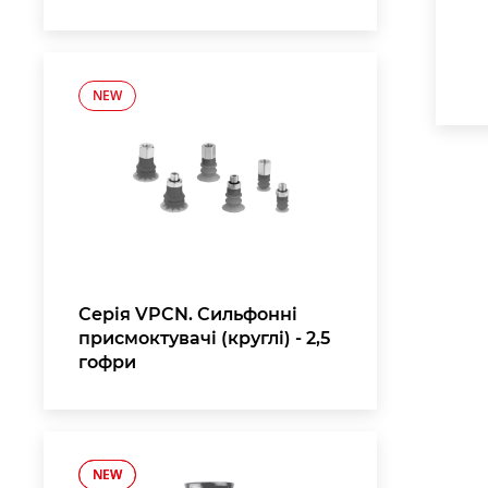
NEW
Серія VPCN. Сильфонні
присмоктувачі (круглі) - 2,5
гофри
NEW
NEW