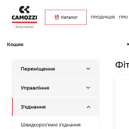
Перейти
Основна
до
навіґація
основного
Каталог
ПРОДУКЦІЯ
ПРО
вмісту
Рядок
Головна
Каталог продукції
З’єднання
Фітинги різьбов
навіґації
Кошик
Фі
Переміщення
Управління
З’єднання
Швидкороз'ємні з'єднання