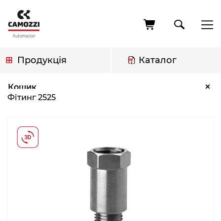
Перейти
до
основного
вмісту
Продукція
Каталог
Рядок
Фітинг 2525
×
Кошик
навіґації
Фітинг 2525