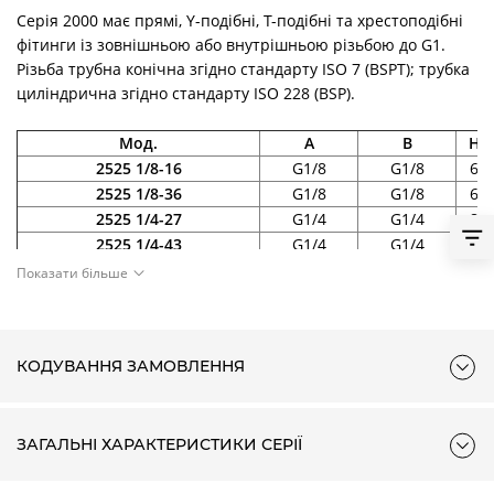
Серія 2000 має прямі, Y-подібні, Т-подібні та хрестоподібні
фітинги із зовнішньою або внутрішньою різьбою до G1.
Різьба трубна конічна згідно стандарту ISO 7 (BSPT); трубка
циліндрична згідно стандарту ISO 228 (BSP).
Мод.
A
B
H
2525 1/8-16
G1/8
G1/8
6
2525 1/8-36
G1/8
G1/8
6
2525 1/4-27
G1/4
G1/4
8
2525 1/4-43
G1/4
G1/4
8
Показати більше
КОДУВАННЯ ЗАМОВЛЕННЯ
ЗАГАЛЬНІ ХАРАКТЕРИСТИКИ СЕРІЇ