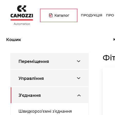
Перейти
Основна
до
навіґація
основного
Каталог
ПРОДУКЦІЯ
ПРО
вмісту
Рядок
Головна
Каталог продукції
З’єднання
Фітинги з наки
навіґації
Кошик
Фі
Переміщення
Управління
З’єднання
Швидкороз'ємні з'єднання