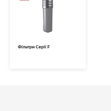
,
Фільтри Серії F