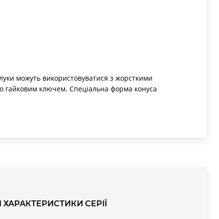
полуки можуть використовуватися з жорсткими
бо гайковим ключем. Спеціальна форма конуса
I
L
R
SW
SW1
Вага (г)
2.5
22,5
16
13
8
10
15
25
17,5
13
12
14
15
26,5
19
17
12
21
15
27,5
20
20
12
25
15
25
17,5
13
14
16
І ХАРАКТЕРИСТИКИ СЕРІЇ
15
26,5
19
17
14
22