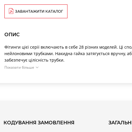
ЗАВАНТАЖИТИ КАТАЛОГ
ОПИС
Фітинги цієї серії включають в себе 28 різних моделей. Ці с
нейлоновими трубками. Накидна гайка затягується вручну, а
забезпечує цілісність трубки.
Показати більше
Прямі з внутрішнім різьбленням
Трубка
B
C1
Мод.
5/3
G1/8
2
1
1463 5/3-1/8
6/4
G1/8
3
1463 6/4-1/8
6/4
G1/4
3
1463 6/4-1/4
6/4
G3/8
3
1463 6/4-3/8
8/6
G1/8
5
1463 8/6-1/8
КОДУВАННЯ ЗАМОВЛЕННЯ
ЗАГАЛЬН
8/6
G1/4
5
1463 8/6-1/4