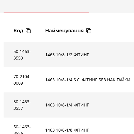
8/6
G3/8
5
1463 8/6-3/8
10/8
G1/8
6,5
1
1463 10/8-1/8
10/8
G1/4
6,5
1
1463 10/8-1/4
10/8
G3/8
6,5
1
1463 10/8-3/8
10/8
G1/2
6,5
1
1463 10/8-1/2
Код
Найменування
12/10
G3/8
8,5
1463 12/10-3/8
50-1463-
1463 10/8-1/2 ФІТИНГ
3559
70-2104-
1463 10/8-1/4 S.C. ФІТИНГ БЕЗ НАК.ГАЙКИ
0009
50-1463-
1463 10/8-1/4 ФІТИНГ
3557
50-1463-
1463 10/8-1/8 ФІТИНГ
3556