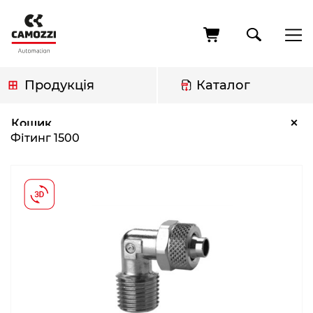
Перейти
до
основного
вмісту
Продукція
Каталог
Рядок
Фітинг 1500
×
Кошик
навіґації
Фітинг 1500