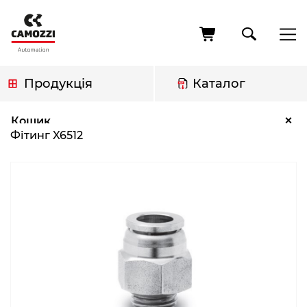
Перейти
до
основного
вмісту
Продукція
Каталог
Рядок
Фітинг X6512
×
Кошик
навіґації
Фітинг X6512