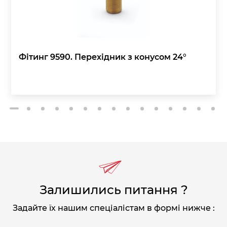
Фітинг 9590. Перехідник з конусом 24°
2
3
4
5
6
7
8
9
10
11
12
13
14
15
1
Залишились питання ?
Задайте їх нашим спеціалістам в формі нижче :