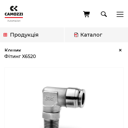
Перейти
до
основного
вмісту
Продукція
Каталог
Рядок
Фітинг X6520
×
Кошик
навіґації
Фітинг X6520