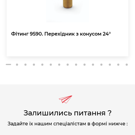
Фітинг 9590. Перехідник з конусом 24°
2
3
4
5
6
7
8
9
10
11
12
13
14
15
1
Залишились питання ?
Задайте їх нашим спеціалістам в формі нижче :