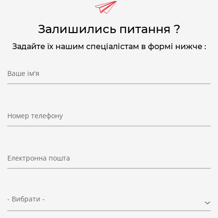
Залишились питання ?
Задайте їх нашим спеціалістам в формі нижче :
Мод.
A
B
M6953 04-32-S02
10/24 UNC
1/4
Ваше ім'я
Номер телефону
Електронна пошта
- Вибрати -