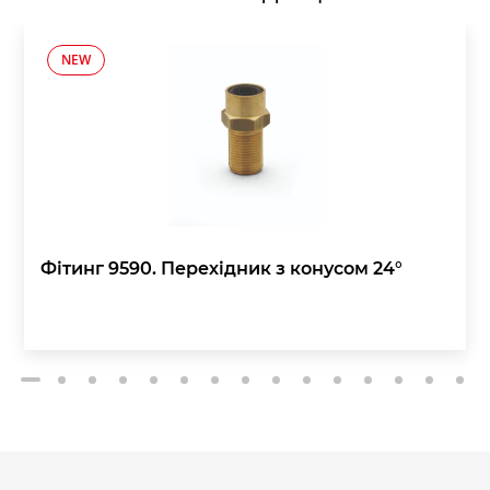
NEW
Фітинг 9590. Перехідник з конусом 24°
2
3
4
5
6
7
8
9
10
11
12
13
14
15
1