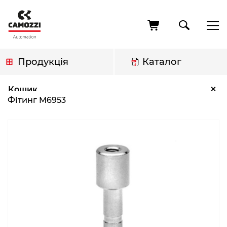
Перейти
до
основного
вмісту
Продукція
Каталог
Рядок
Фітинг M6953
×
Кошик
навіґації
Фітинг M6953