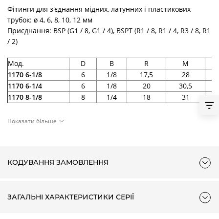
Фітинги для з'єднання мідних, латунних і пластикових
трубок: ø 4, 6, 8, 10, 12 мм
Приєднання: BSP (G1 / 8, G1 / 4), BSPT (R1 / 8, R1 / 4, R3 / 8, R1
/ 2)
Мод.
D
B
R
M
1170 6-1/8
6
1/8
17,5
28
1170 6-1/4
6
1/8
20
30,5
1170 8-1/8
8
1/4
18
31
Для збірки з:
Показати більше
✻ = Мод. 1631, 1635, SCU, SCV, SCO...
◦
= Мод. 1635, SCU, SCV, SCO.
КОДУВАННЯ ЗАМОВЛЕННЯ
ЗАГАЛЬНІ ХАРАКТЕРИСТИКИ СЕРІЇ