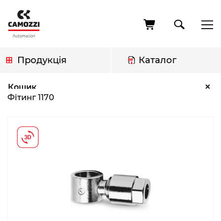
Перейти
до
основного
вмісту
Продукція
Каталог
Рядок
Фітинг 1170
×
Кошик
навіґації
Фітинг 1170