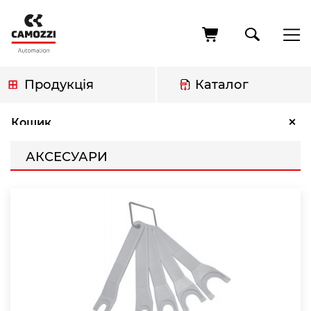
Перейти
до
основного
вмісту
Продукція
Каталог
Рядок
Аксесуари
×
Кошик
навіґації
АКСЕСУАРИ