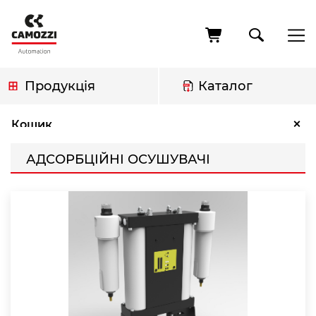
Перейти
до
основного
вмісту
Продукція
Каталог
Рядок
Адсорбційні осушувачі
×
Кошик
навіґації
АДСОРБЦІЙНІ ОСУШУВАЧІ