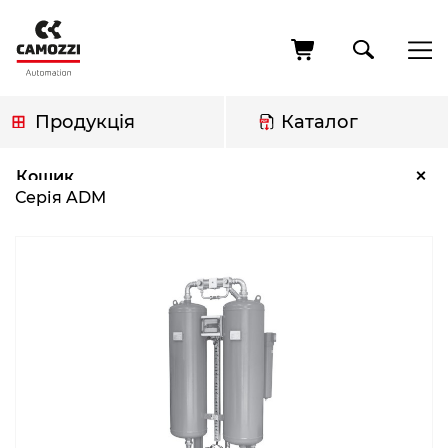
Перейти
до
основного
вмісту
Продукція
Каталог
Рядок
Серія ADM
×
Кошик
навіґації
Серія ADM