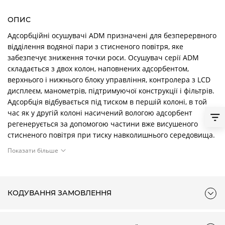
ОПИС
Адсорбційні осушувачі ADM призначені для безперервного
відділення водяної пари з стисненого повітря, яке
забезпечує зниження точки роси. Осушувач серії ADM
складається з двох колон, наповнених адсорбентом,
верхнього і нижнього блоку управління, контролера з LCD
дисплеєм, манометрів, підтримуючої конструкції і фільтрів.
Адсорбція відбувається під тиском в першій колоні, в той
час як у другій колоні насичений вологою адсорбент
регенерується за допомогою частини вже висушеного
стисненого повітря при тиску навколишнього середовища.
Коли перша колона насичена до певного рівня,
Показати більше
відбувається перевмикання колон, і процес адсорбції
триває в другій колоні без падіння тиску на виході з
осушувача. Регенерація насиченого адсорбенту
відбувається тому, що невелика частина вже сухого
КОДУВАННЯ ЗАМОВЛЕННЯ
стисненого повітря розширюється і при розширенні стає
дуже сухою. Цю частину дуже сухого розширеного повітря,
також звану «продувкою», потім подають через насичену