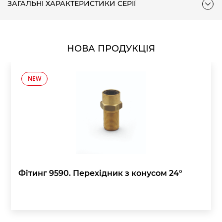
ЗАГАЛЬНІ ХАРАКТЕРИСТИКИ СЕРІЇ
колону адсорбенту в зворотному напрямку потоку повітря,
щоб видалити увібрані молекули води і відводити їх назад в
навколишнє середовище.
НОВА ПРОДУКЦІЯ
NEW
Фітинг 9590. Перехідник з конусом 24°