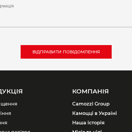
рмація
ДУКЦІЯ
КОМПАНІЯ
іщення
Camozzi Group
іння
Камоцці в Україні
ння
Наша історія