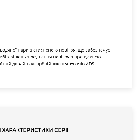
одяної пари з стисненого повітря, що забезпечує
ибір рішень з осушення повітря з пропускною
аційний дизайн адсорбційних осушувачів ADS
и швидку і надійну збірку, а також сервісне
ребує застосування спеціальних інструментів.
І ХАРАКТЕРИСТИКИ СЕРІЇ