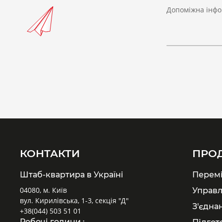
Допоміжна інфо
КОНТАКТИ
ПРО
Штаб-квартира в Україні
Перем
04080, м. Київ
Управл
вул. Кирилівська, 1-3, секція "Д"
З'єдна
+38(044) 503 51 01
Робочі години :