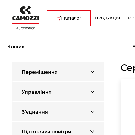
Перейти
Основна
до
навіґація
основного
Каталог
ПРОДУКЦІЯ
ПРО
вмісту
Рядок
Головна
Каталог продукції
Магістральна підготовка повітр
навіґації
Кошик
Се
Переміщення
Управління
З’єднання
Підготовка повітря