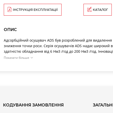
ІНСТРУКЦІЯ ЕКСПЛУАТАЦІЇ
КАТАЛОГ
ОПИС
Адсорбційний осушувач ADS був розроблений для видалення в
зниження точки роси. Серія осушувачів ADS надає широкий в
здатністю обладнання від 6 Нм3 /год до 200 Нм3 /год. Іннов
розроблений з урахуванням високих вимог і дозволяє проводит
Показати більше
обслуговування в процесі експлуатації осушувача, яке не пот
КОДУВАННЯ ЗАМОВЛЕННЯ
ЗАГАЛЬН