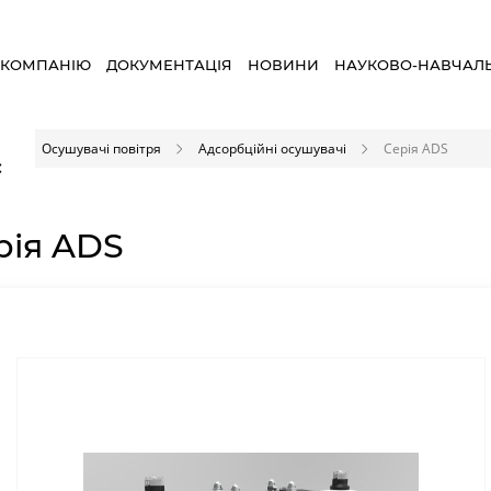
 КОМПАНІЮ
ДОКУМЕНТАЦІЯ
НОВИНИ
НАУКОВО-НАВЧАЛ
я
Осушувачі повітря
Адсорбційні осушувачі
Серія ADS
×
рія ADS