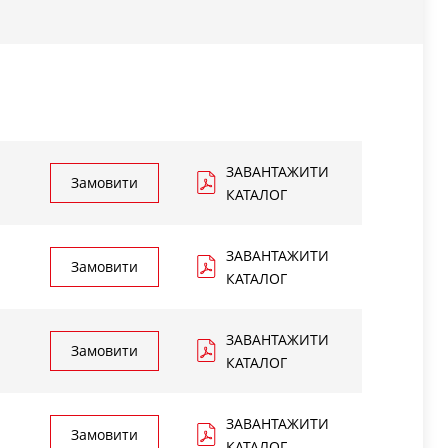
ЗАВАНТАЖИТИ
Замовити
КАТАЛОГ
ЗАВАНТАЖИТИ
Замовити
КАТАЛОГ
ЗАВАНТАЖИТИ
ьний
Замовити
к
КАТАЛОГ
Розміри (мм)
Вага
на
иході
(2)
ЗАВАНТАЖИТИ
3
м
/год
A
Замовити
A*
B
B*
C
C*
D
кг
КАТАЛОГ