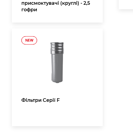
присмоктувачі (круглі) - 2,5
гофри
NEW
NEW
,
Фільтри Серії F