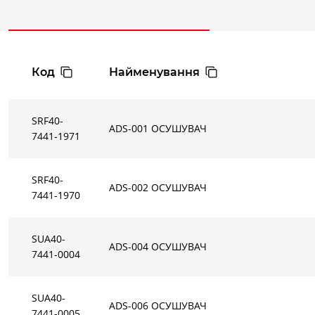
Код
Найменування
SRF40-
ADS-001 ОСУШУВАЧ
7441-1971
SRF40-
ADS-002 ОСУШУВАЧ
7441-1970
ТЕХНІЧНІ ХАРАКТЕРИСТИКИ
SUA40-
Номінал
ADS-004 ОСУШУВАЧ
Підключення
Номінальний потік
поті
7441-0004
Мод.
на виході
на вході
(1)
ВХІД / ВИХІД
на вході
в
(2)
(1)
SUA40-
3
DN, мм
ADS-006 ОСУШУВАЧ
Різьба
Нл/хв
Нл/хв
Нм
/год
Н
7441-0005