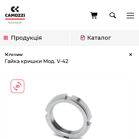
Перейти
до
основного
вмісту
Продукція
Каталог
Рядок
Гайка кришки Мод. V-42
×
Кошик
навіґації
Гайка кришки Мод. V-42