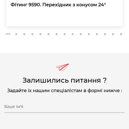
Фітинг 9590. Перехідник з конусом 24°
2
3
4
5
6
7
8
9
10
11
12
13
14
15
1
Залишились питання ?
Задайте їх нашим спеціалістам в формі нижче :
Ваше ім'я