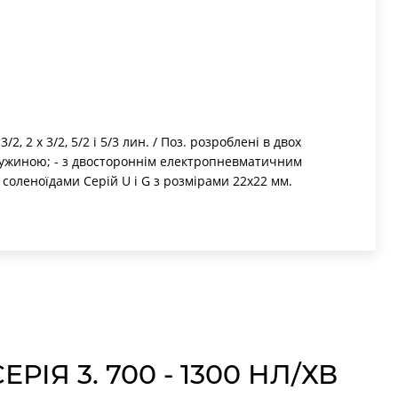
2, 2 x 3/2, 5/2 і 5/3 лин. / Поз. розроблені в двох
ружиною; - з двостороннім електропневматичним
соленоїдами Серій U і G з розмірами 22х22 мм.
ики з пневматичним керуванням структури 3/2
КТИ
плекту
Склад ремкомплекту
Кільце ущільнення пілотного клапана, 3х1 – 2
шт.
ІЯ 3. 700 - 1300 НЛ/ХВ
Манжета поршня – 2 шт.
Ущільнення сепаратора – 6 шт.