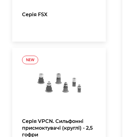
Серія FSX
NEW
Серія VPCN. Сильфонні
присмоктувачі (круглі) - 2,5
гофри