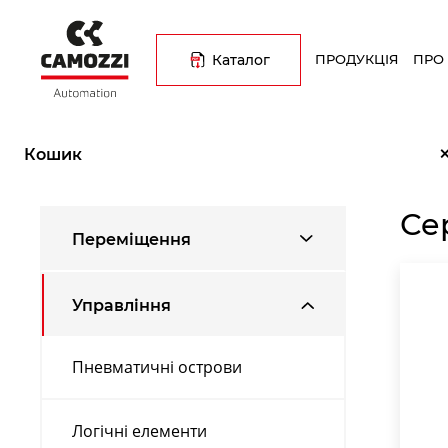
Перейти
Основна
до
навіґація
основного
Каталог
ПРОДУКЦІЯ
ПРО
вмісту
Рядок
Головна
Каталог продукції
Управління
Розподільник
навіґації
Кошик
Сер
Переміщення
Управління
Пневматичні острови
Логічні елементи