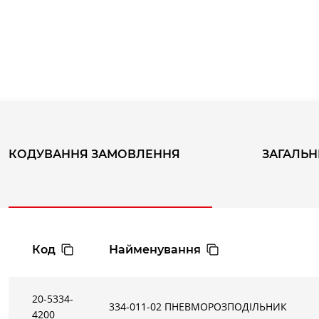
354-033
354-035
354N-925
KW-354N
338-...
338L-...
КОДУВАННЯ ЗАМОВЛЕННЯ
ЗАГАЛЬН
KW-338
348-...
348L-...
358-...
KW-358
Код
Найменування
20-5334-
334-011-02 ПНЕВМОРОЗПОДIЛЬНИК
4200