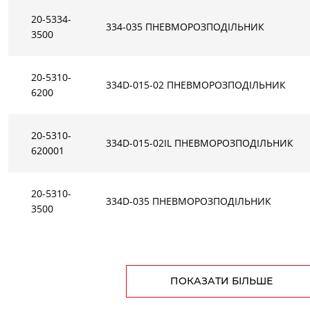
Примеры
Приклад розподільника з бістабільним ручним
(IM) и б
20-5334-
334-035 ПНЕВМОРОЗПОДIЛЬНИК
дублюванням під викрутку (стандарт).
исполнен
3500
Пример к
20-5310-
334D-015-02 ПНЕВМОРОЗПОДIЛЬНИК
6200
20-5310-
334D-015-02IL ПНЕВМОРОЗПОДIЛЬНИК
620001
20-5310-
334D-035 ПНЕВМОРОЗПОДIЛЬНИК
3500
ПОКАЗАТИ БІЛЬШЕ