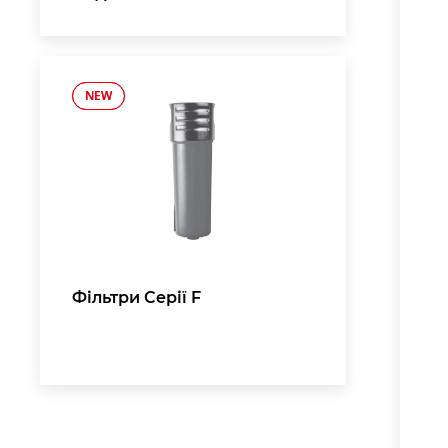
NEW
NEW
,
Фільтри Серії F