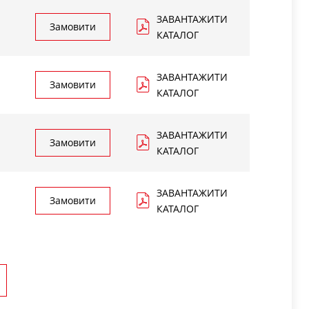
 распределителей с моностабильной кнопкой
истабильным (IL) ручным дублированием. Оба
ЗАВАНТАЖИТИ
Замовити
ия доступны только по заказу.
КАТАЛОГ
ода для заказа: 354-015-02IL.
ЗАВАНТАЖИТИ
Замовити
КАТАЛОГ
ЗАВАНТАЖИТИ
Замовити
КАТАЛОГ
ЗАВАНТАЖИТИ
Замовити
КАТАЛОГ