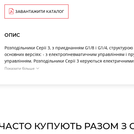
ЗАВАНТАЖИТИ КАТАЛОГ
ОПИС
Розподільники Серії 3, з приєднанням G1/8 і G1/4, структурою 3/
основних версіях: - з електропневматичним управлінням і п
управлінням. Розподільники Серії 3 керуються електричними 
Розподільники забезпечені ручним дублюванням. Розподільн
Показати більше
можуть бути як Н.З., так і Н.О. при подачі тиску в канал 3.
РЕМКОМПЛЕ
Мод. пневматичного розподільника
Кодування ремком
334D-015-02
334D-E15-02
344D-015-02
344D-E15-02
ЧАСТО КУПУЮТЬ РАЗОМ З СЕР
394D-015-02
KW-334D
394D-E15-02