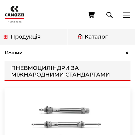
Перейти
до
основного
вмісту
Продукція
Каталог
Рядок
Пневмоциліндри за міжнародними стандартами
×
Кошик
навіґації
ПНЕВМОЦИЛІНДРИ ЗА
МІЖНАРОДНИМИ СТАНДАРТАМИ