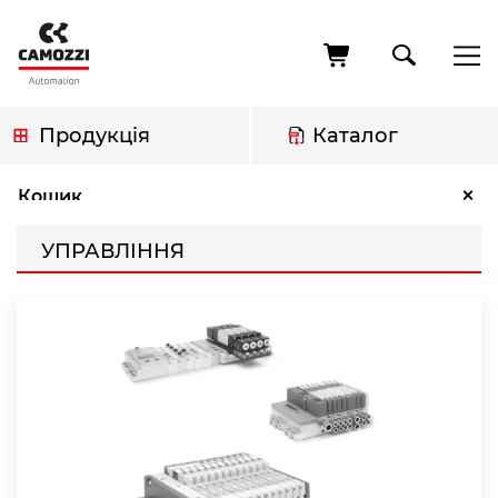
Перейти
до
основного
вмісту
Продукція
Каталог
Рядок
Управління
×
Кошик
навіґації
УПРАВЛІННЯ