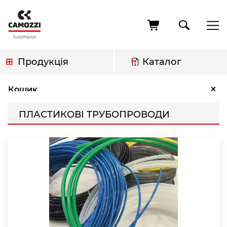
Перейти
до
основного
вмісту
Продукція
Каталог
Рядок
Пластикові трубопроводи
×
Кошик
навіґації
ПЛАСТИКОВІ ТРУБОПРОВОДИ